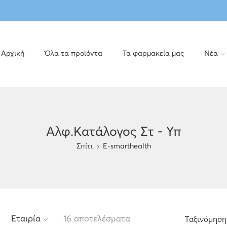
Αρχική
Όλα τα προϊόντα
Τα φαρμακεία μας
Νέα
Αλφ.Κατάλογος Στ - Υπ
Σπίτι
E-smarthealth
Ταξινόμηση
Εταιρία
16 αποτελέσματα