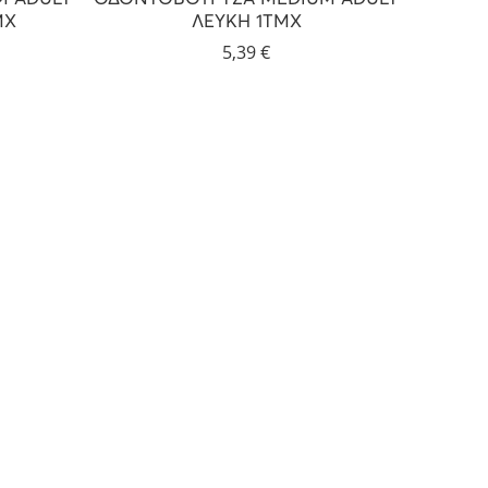
ΜΧ
ΛΕΥΚΗ 1ΤΜΧ
5,39
€