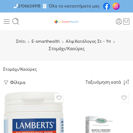
2106634918
Όλα τα καταστήματα μας
Σπίτι
E-smarthealth
Αλφ.Κατάλογος Στ - Υπ
Στομάχι/Καούρες
Στομάχι/Καούρες
Ταξινόμηση κατά
Φίλτρα