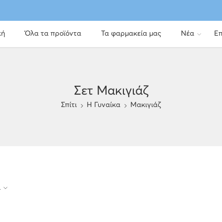
κή
Όλα τα προϊόντα
Τα φαρμακεία μας
Νέα
Επ
Σετ Μακιγιάζ
Σπίτι
H Γυναίκα
Μακιγιάζ
α