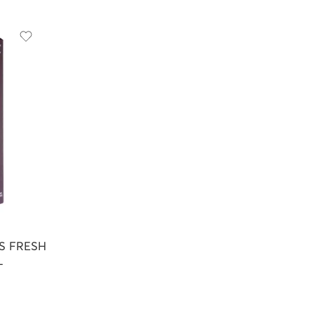
S FRESH
L