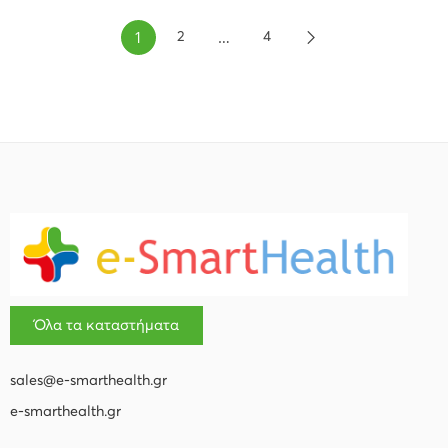
1
…
2
4
Όλα τα καταστήματα
sales@e-smarthealth.gr
e-smarthealth.gr