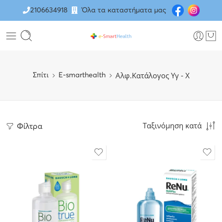
2106634918
Όλα τα καταστήματα μας
Αλφ.Κατάλογος Υγ - Χ
Σπίτι
E-smarthealth
Ταξινόμηση κατά
Φίλτρα