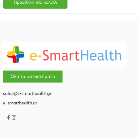
Προσθήκη στο καλάθι
Όλα τα καταστήματα
sales@e-smarthealth.gr
e-smarthealth.gr