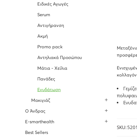
Ειδικές Αγωγές
Serum
Αντιγήρανση
Ακμή
Promo pack
Μεταξένια
προσφέρει
Αντηλιακά Προσώπου
Ενισχυμέν
Μάτια - Χείλια
κολλαγόνο
Πανάδες
Γεμίζε
Ενυδάτωση
πολυφαιν
Μακιγιάζ
Ενυδατ
O Άνδρας
E-smarthealth
SKU:
520
Best Sellers