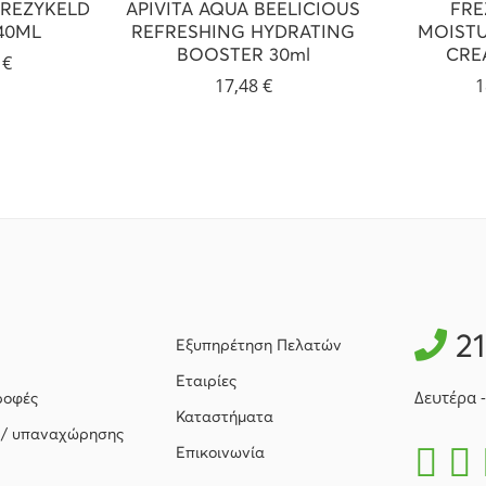
REZYKELD
APIVITA AQUA BEELICIOUS
FRE
40ML
REFRESHING HYDRATING
MOISTU
BOOSTER 30ml
CRE
7
€
17,48
€
1
2
Εξυπηρέτηση Πελατών
Εταιρίες
Δευτέρα 
ροφές
Καταστήματα
 / υπαναχώρησης
Επικοινωνία