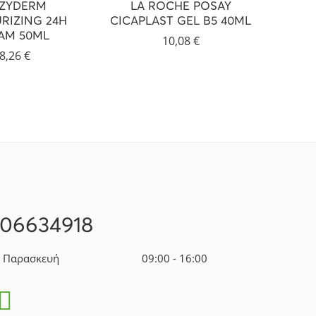
ZYDERM
LA ROCHE POSAY
LA
RIZING 24H
CICAPLAST GEL B5 40ML
EF
AM 50ML
10,08
€
8,26
€
106634918
- Παρασκευή
09:00 - 16:00