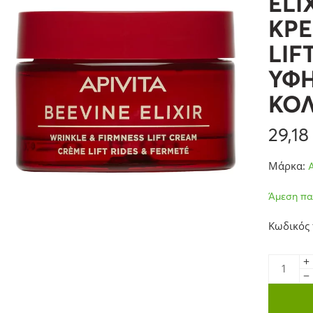
ELI
ΚΡΕ
LIF
ΥΦΗ
ΚΟ
29,1
Μάρκα:
Άμεση πα
Κωδικός