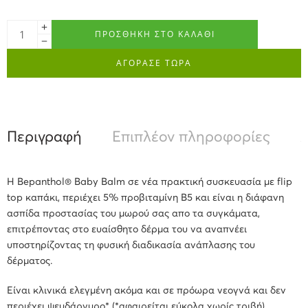
ΠΡΟΣΘΉΚΗ ΣΤΟ ΚΑΛΆΘΙ
ΑΓΟΡΑΣΕ ΤΩΡΑ
Περιγραφή
Επιπλέον πληροφορίες
Α
Η Bepanthol® Baby Balm σε νέα πρακτική συσκευασία με flip
top καπάκι,
περιέχει 5% προβιταμίνη B5 και είναι η διάφανη
ασπίδα προστασίας του μωρού σας απο τα συγκάματα,
επιτρέποντας στο ευαίσθητο δέρμα του να αναπνέει
υποστηρίζοντας τη φυσική διαδικασία ανάπλασης του
δέρματος.
Είναι κλινικά ελεγμένη ακόμα και σε πρόωρα νεογνά και δεν
περιέχει ψευδάργυρο* (*αφαιρείται εύκολα χωρίς τριβή)