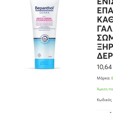
ΕΝ
ΕΠ
ΚΑ
ΓΑ
ΣΩΜ
ΞΗΡ
ΔΕΡ
10,6
Μάρκα:
Άμεση πα
Κωδικός