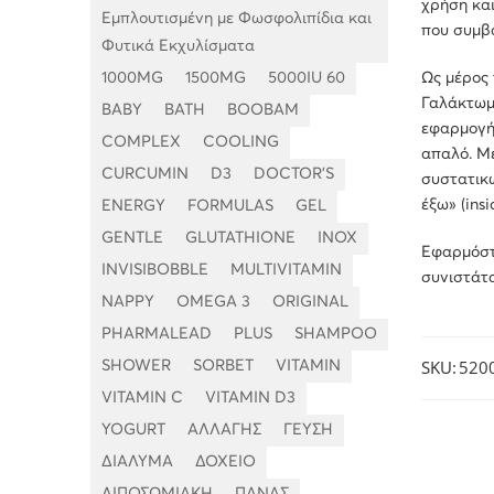
χρήση και
Εμπλουτισμένη με Φωσφολιπίδια και
που συμβ
Φυτικά Εκχυλίσματα
1000MG
1500MG
5000IU 60
Ως μέρος 
Γαλάκτωμ
BABY
BATH
BOOBAM
εφαρμογή,
COMPLEX
COOLING
απαλό. Με
CURCUMIN
D3
DOCTOR'S
συστατικ
έξω» (insi
ENERGY
FORMULAS
GEL
GENTLE
GLUTATHIONE
INOX
Εφαρμόστε
INVISIBOBBLE
MULTIVITAMIN
συνιστάτ
NAPPY
OMEGA 3
ORIGINAL
PHARMALEAD
PLUS
SHAMPOO
SKU:
520
SHOWER
SORBET
VITAMIN
VITAMIN C
VITAMIN D3
YOGURT
ΑΛΛΑΓΗΣ
ΓΕΥΣΗ
ΔΙΑΛΥΜΑ
ΔΟΧΕΙΟ