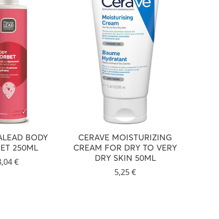
LEAD BODY
CERAVE MOISTURIZING
PHAR
ET 250ML
CREAM FOR DRY TO VERY
SHO
DRY SKIN 50ML
8,04
€
5,25
€