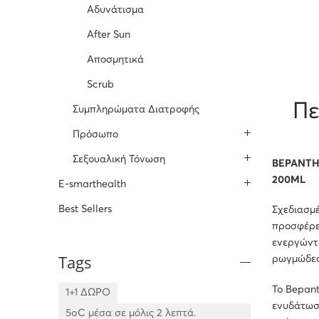
Αδυνάτισμα
After Sun
Αποσμητικά
Scrub
Πε
Συμπληρώματα Διατροφής
Πρόσωπο
Σεξουαλική Τόνωση
BEPANTH
200ML
E-smarthealth
Best Sellers
Σχεδιασμ
προσφέρε
ενεργώντα
Tags
ρωγμώδες
Το Bepan
1+1 ΔΩΡΟ
ενυδάτωση
5oC μέσα σε μόλις 2 λεπτά.