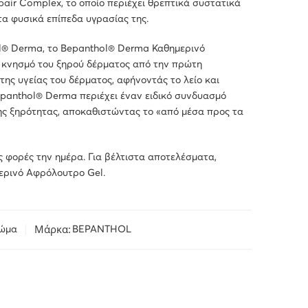
air Complex, το οποίο περιέχει θρεπτικά συστατικά
α φυσικά επίπεδα υγρασίας της.
ol® Derma, το Bepanthol® Derma Καθημερινό
 κνησμό του ξηρού δέρματος από την πρώτη
ης υγείας του δέρματος, αφήνοντάς το λείο και
epanthol® Derma περιέχει έναν ειδικό συνδυασμό
ης ξηρότητας, αποκαθιστώντας το «από μέσα προς τα
 φορές την ημέρα. Για βέλτιστα αποτελέσματα,
ερινό Aφρόλουτρο Gel.
Μάρκα:
ώμα
BEPANTHOL