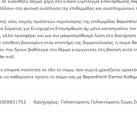
 σε ευαίσθητο δέρμα χάρη στο Ειδικό Σύμπλεγμα Επανόρθωσης Rep
άλλουν στη φυσική ανάπλαση της επιδερμίδας και αναπληρώνουν τ
της νέας σειράς προϊόντων περιποίησης της επιδερμίδας Bepanth
α Σώματος για Ενισχυμένη Επανόρθωση όχι μόνο καταπραΰνει τον
 αλλά προσφέρει και μια πιο μακροπρόθεσμη λύση στη διατήρηση τ
 σύνθεση βασισμένη στην επιστήμη της δερματολογίας, η σειρά B
ών που δρουν βαθύτερα στο δέρμα ενεργώντας στη βασική αιτία τ
de-out).
 επαρκή ποσότητα σε όλο το σώμα, όσο συχνά χρειάζεται αρκετές
αι να καθαρίσετε πρώτα το σώμα σας με Bepanthol® Derma Kαθημ
0309851753
Κατηγορίες:
,
,
,
Γαλακτώματα
Γαλακτώματα
Σώμα
Σ