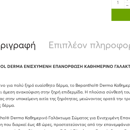
ριγραφή
Επιπλέον πληροφο
OL DERMA ΕΝΙΣΧΥΜΕΝΗ ΕΠΑΝΟΡΘΩΣΗ ΚΑΘΗΜΕΡΙΝΟ ΓΑΛΑΚΤΩ
ένo για πολύ ξηρό ευαίσθητο δέρμα, το Bepanthol® Derma Καθημ
ι άμεση ανακούφιση στην ξηρή επιδερμίδα. Η πλούσια σύνθεσή το
ς στην υποκείμενη αιτία της ξηρότητας, μειώνοντας ορατά την τρα
 δέρμα.
thol® Derma Καθημερινό Γαλάκτωμα Σώματος για Ενισχυμένη Επανό
 που διαρκεί έως 48 ώρες, προστατεύοντας από την επανεμφάνιση