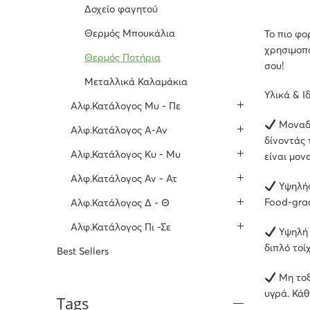
Δοχείο φαγητού
Θερμός Μπουκάλια
Το πιο φο
χρησιμοπο
Θερμός Ποτήρια
σου!
Μεταλλικά Καλαμάκια
Υλικά & Ι
Αλφ.Κατάλογος Μυ - Πε
Μοναδι
Αλφ.Κατάλογος Α-Αν
δίνοντάς 
Αλφ.Κατάλογος Κυ - Μυ
είναι μον
Αλφ.Κατάλογος Αν - Ατ
Υψηλής
Food-grad
Αλφ.Κατάλογος Δ - Θ
Αλφ.Κατάλογος Πι -Σε
Υψηλή 
διπλό τοί
Best Sellers
Μη τοξι
υγρά. Κάθ
Tags