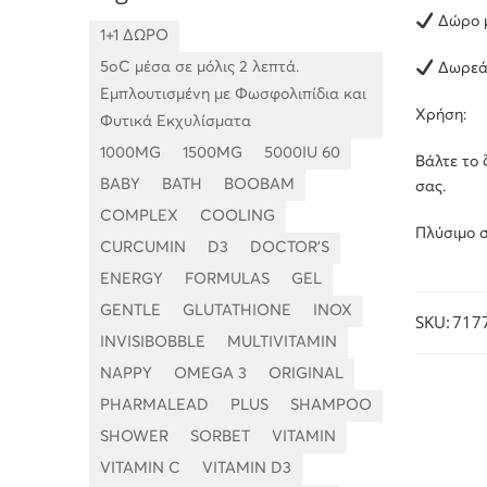
Δώρο μ
1+1 ΔΩΡΟ
5oC μέσα σε μόλις 2 λεπτά.
Δωρεάν
Εμπλουτισμένη με Φωσφολιπίδια και
Χρήση:
Φυτικά Εκχυλίσματα
1000MG
1500MG
5000IU 60
Βάλτε το 
BABY
BATH
BOOBAM
σας.
COMPLEX
COOLING
Πλύσιμο σ
CURCUMIN
D3
DOCTOR'S
ENERGY
FORMULAS
GEL
GENTLE
GLUTATHIONE
INOX
SKU:
717
INVISIBOBBLE
MULTIVITAMIN
NAPPY
OMEGA 3
ORIGINAL
PHARMALEAD
PLUS
SHAMPOO
SHOWER
SORBET
VITAMIN
VITAMIN C
VITAMIN D3