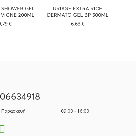
E SHOWER GEL
URIAGE EXTRA RICH
PHAR
 VIGNE 200ML
DERMATO GEL BP 500ML
COOL
9,79
€
6,63
€
106634918
- Παρασκευή
09:00 - 16:00