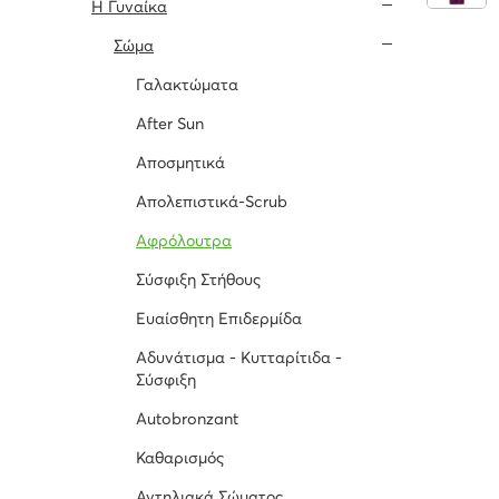
H Γυναίκα
Σώμα
Γαλακτώματα
After Sun
Αποσμητικά
Απολεπιστικά-Scrub
Αφρόλουτρα
Σύσφιξη Στήθους
Ευαίσθητη Επιδερμίδα
Αδυνάτισμα - Κυτταρίτιδα -
Σύσφιξη
Autobronzant
Καθαρισμός
Αντηλιακά Σώματος