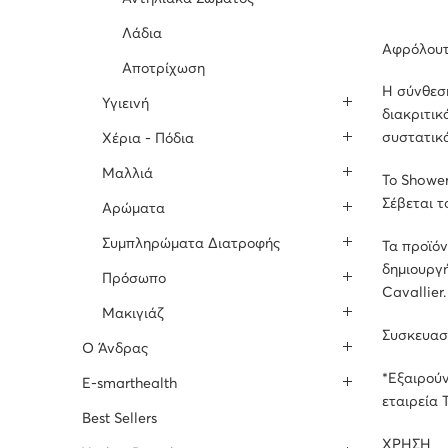
Λάδια
Αφρόλουτ
Αποτρίχωση
Η σύνθεση
Υγιεινή
διακριτικ
συστατικ
Χέρια - Πόδια
Μαλλιά
Το Shower
Σέβεται τ
Αρώματα
Συμπληρώματα Διατροφής
Τα προϊόν
δημιουργή
Πρόσωπο
Cavallier.
Μακιγιάζ
Συσκευασί
O Άνδρας
*Εξαιρούν
E-smarthealth
εταιρεία 
Best Sellers
ΧΡΗΣΗ