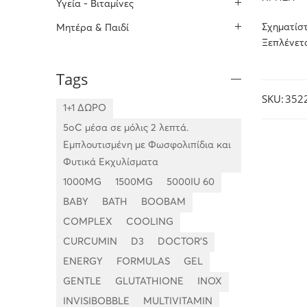
Υγεία - Βιταμίνες
Σχηματίστ
Μητέρα & Παιδί
Ξεπλένετα
Tags
SKU:
352
1+1 ΔΩΡΟ
5oC μέσα σε μόλις 2 λεπτά.
Εμπλουτισμένη με Φωσφολιπίδια και
Φυτικά Εκχυλίσματα
1000MG
1500MG
5000IU 60
BABY
BATH
BOOBAM
COMPLEX
COOLING
CURCUMIN
D3
DOCTOR'S
ENERGY
FORMULAS
GEL
GENTLE
GLUTATHIONE
INOX
INVISIBOBBLE
MULTIVITAMIN