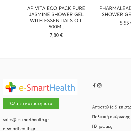
APIVITA ECO PACK PURE
PHARMALEA
JASMINE SHOWER GEL
SHOWER GE
WITH ESSENTIALS OIL
5,55
500ML
7,80
€
Όλα τα καταστήματα
Αποστολές & επιστ
Πολιτική ακύρωσης
sales@e-smarthealth.gr
Πληρωμές
e-smarthealth.gr