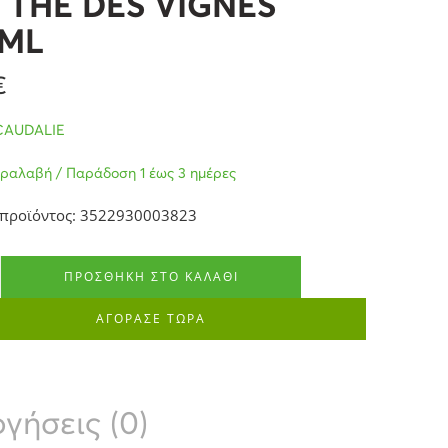
 THE DES VIGNES
0ML
€
CAUDALIE
ραλαβή / Παράδοση 1 έως 3 ημέρες
 προϊόντος: 3522930003823
ΠΡΟΣΘΉΚΗ ΣΤΟ ΚΑΛΆΘΙ
ΑΓΟΡΑΣΕ ΤΩΡΑ
γήσεις (0)