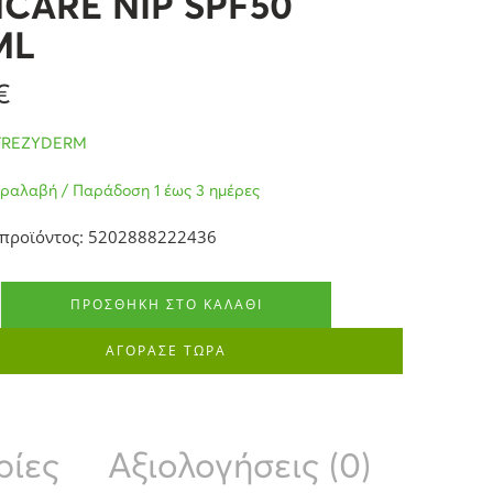
CARE NIP SPF50
ML
€
FREZYDERM
ραλαβή / Παράδοση 1 έως 3 ημέρες
 προϊόντος: 5202888222436
ΠΡΟΣΘΉΚΗ ΣΤΟ ΚΑΛΆΘΙ
ΑΓΟΡΑΣΕ ΤΩΡΑ
ρίες
Αξιολογήσεις (0)