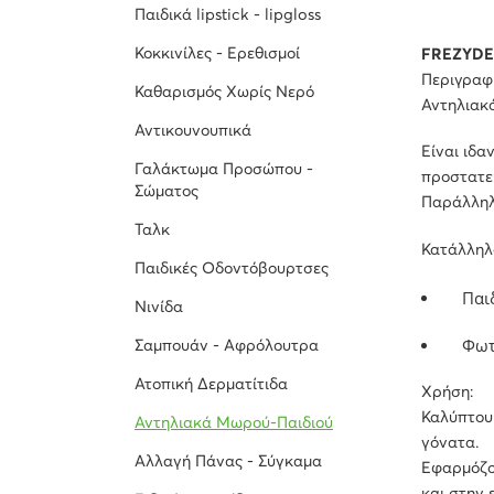
Παιδικά lipstick - lipgloss
Κοκκινίλες - Ερεθισμοί
FREZYDE
Περιγραφ
Καθαρισμός Χωρίς Νερό
Αντηλιακ
Αντικουνουπικά
Είναι ιδα
Γαλάκτωμα Προσώπου -
προστατε
Σώματος
Παράλληλα
Ταλκ
Κατάλληλο
Παιδικές Οδοντόβουρτσες
Παιδ
Νινίδα
Φωτο
Σαμπουάν - Αφρόλουτρα
Ατοπική Δερματίτιδα
Χρήση:
Καλύπτουμ
Αντηλιακά Μωρού-Παιδιού
γόνατα.
Αλλαγή Πάνας - Σύγκαμα
Εφαρμόζου