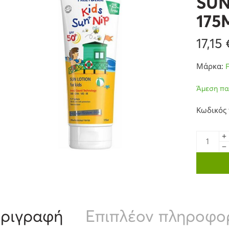
SUN
175
17,15
Μάρκα:
Άμεση πα
Κωδικός
ριγραφή
Επιπλέον πληροφο