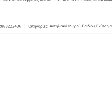
επιφάνεια του δέρματος που καλύπτεται από το μπλουζάκι και οπω
2888222436
Κατηγορίες:
,
Αντηλιακά Μωρού-Παιδιού
Έκθεση σ