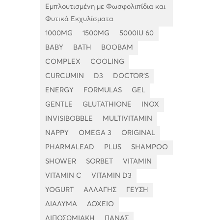
Εμπλουτισμένη με Φωσφολιπίδια και
Φυτικά Εκχυλίσματα
1000MG
1500MG
5000IU 60
BABY
BATH
BOOBAM
COMPLEX
COOLING
CURCUMIN
D3
DOCTOR'S
ENERGY
FORMULAS
GEL
GENTLE
GLUTATHIONE
INOX
INVISIBOBBLE
MULTIVITAMIN
NAPPY
OMEGA 3
ORIGINAL
PHARMALEAD
PLUS
SHAMPOO
SHOWER
SORBET
VITAMIN
VITAMIN C
VITAMIN D3
YOGURT
ΑΛΛΑΓΗΣ
ΓΕΥΣΗ
ΔΙΑΛΥΜΑ
ΔΟΧΕΙΟ
ΛΙΠΟΣΩΜΙΑΚΗ
ΠΑΝΑΣ