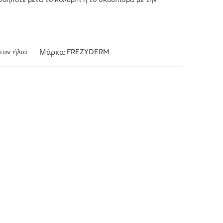
σδήποτε μετά το κολύμπι ή το σκούπισμα με την
Μάρκα:
τον ήλιο
FREZYDERM