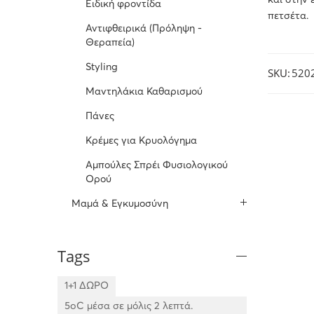
και στην 
Ειδική φροντίδα
πετσέτα.
Αντιφθειρικά (Πρόληψη -
Θεραπεία)
Styling
SKU:
520
Μαντηλάκια Καθαρισμού
Πάνες
Κρέμες για Κρυολόγημα
Αμπούλες Σπρέι Φυσιολογικού
Ορού
Μαμά & Εγκυμοσύνη
Tags
1+1 ΔΩΡΟ
5oC μέσα σε μόλις 2 λεπτά.