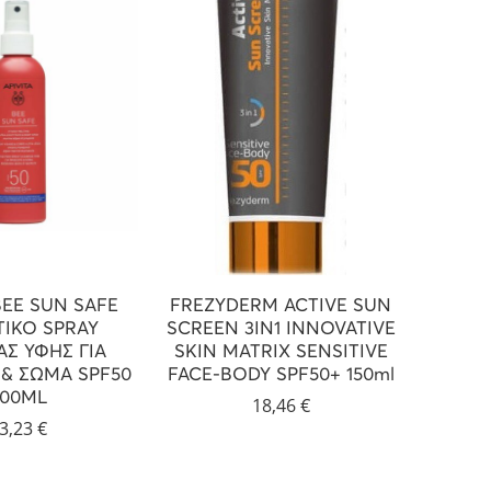
BEE SUN SAFE
FREZYDERM ACTIVE SUN
VICH
ΤΙΚΟ SPRAY
SCREEN 3IN1 INNOVATIVE
LAIT 
ΑΣ ΥΦΗΣ ΓΙΑ
SKIN MATRIX SENSITIVE
& ΣΩΜΑ SPF50
FACE-BODY SPF50+ 150ml
200ML
18,46
€
3,23
€