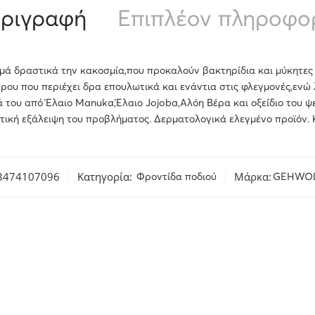
ριγραφή
Επιπλέον πληροφο
ά δραστικά την κακοσμία,που προκαλούν βακτηρίδια και μύκητες 
ου που περιέχει δρα επουλωτικά και ενάντια στις φλεγμονές,ενώ λ
 του από Έλαιο Manuka,Έλαιο Jojoba,Αλόη Βέρα και οξείδιο του 
στική εξάλειψη του προβλήματος. Δερματολογικά ελεγμένο προϊό
3474107096
Κατηγορία:
Μάρκα:
Φροντίδα ποδιού
GEHWO