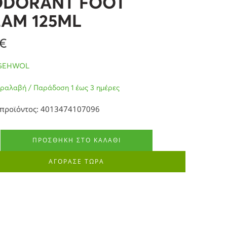
ODORANT FOOT
AM 125ML
€
GEHWOL
ραλαβή / Παράδοση 1 έως 3 ημέρες
 προϊόντος: 4013474107096
ΠΡΟΣΘΉΚΗ ΣΤΟ ΚΑΛΆΘΙ
ΑΓΟΡΑΣΕ ΤΩΡΑ