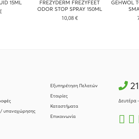
ID 15ML
FREZYDERM FREZYFEET
GEHWOL T
ODOR STOP SPRAY 150ML
SMA
€
10,08
€
2
Εξυπηρέτηση Πελατών
Εταιρίες
Δευτέρα 
ροφές
Καταστήματα
 / υπαναχώρησης
Επικοινωνία