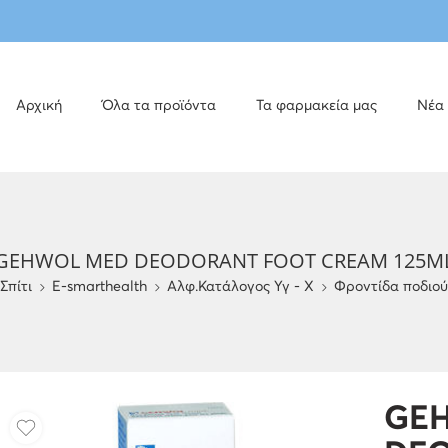
Αρχική
Όλα τα προϊόντα
Τα φαρμακεία μας
Νέα
GEHWOL MED DEODORANT FOOT CREAM 125M
Σπίτι
E-smarthealth
Αλφ.Κατάλογος Υγ - Χ
Φροντίδα ποδιού
GE