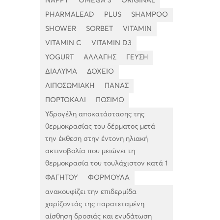
NAPPY
OMEGA 3
ORIGINAL
PHARMALEAD
PLUS
SHAMPOO
SHOWER
SORBET
VITAMIN
VITAMIN C
VITAMIN D3
YOGURT
ΑΛΛΑΓΗΣ
ΓΕΥΣΗ
ΔΙΑΛΥΜΑ
ΔΟΧΕΙΟ
ΛΙΠΟΣΩΜΙΑΚΗ
ΠΑΝΑΣ
ΠΟΡΤΟΚΑΛΙ
ΠΟΣΙΜΟ
Υδρογέλη αποκατάστασης της
θερμοκρασίας του δέρματος μετά
την έκθεση στην έντονη ηλιακή
ακτινοβολία που μειώνει τη
θερμοκρασία του τουλάχιστον κατά 1
ΦΑΓΗΤΟΥ
ΦΟΡΜΟΥΛΑ
ανακουφίζει την επιδερμίδα
χαρίζοντάς της παρατεταμένη
αίσθηση δροσιάς και ενυδάτωση