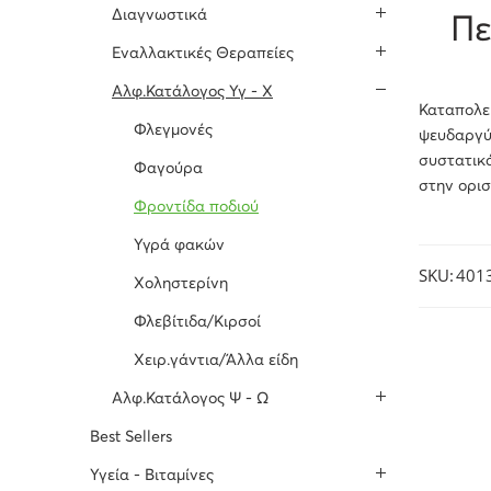
Διαγνωστικά
Πε
Εναλλακτικές Θεραπείες
Αλφ.Κατάλογος Υγ - Χ
Καταπολεμ
Φλεγμονές
ψευδαργύρ
συστατικά
Φαγούρα
στην ορι
Φροντίδα ποδιού
Υγρά φακών
SKU:
401
Χοληστερίνη
Φλεβίτιδα/Κιρσοί
Χειρ.γάντια/Άλλα είδη
Αλφ.Κατάλογος Ψ - Ω
Best Sellers
Υγεία - Βιταμίνες