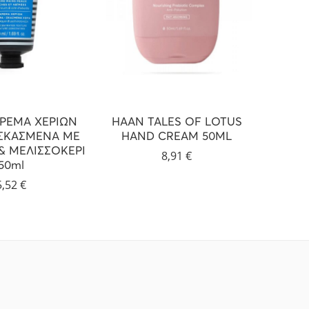
ΚΡΕΜΑ ΧΕΡΙΩΝ
HAAN TALES OF LOTUS
HAA
-ΣΚΑΣΜΕΝΑ ΜΕ
HAND CREAM 50ML
MOI
& ΜΕΛΙΣΣΟΚΕΡΙ
8,91
€
50ml
5,52
€