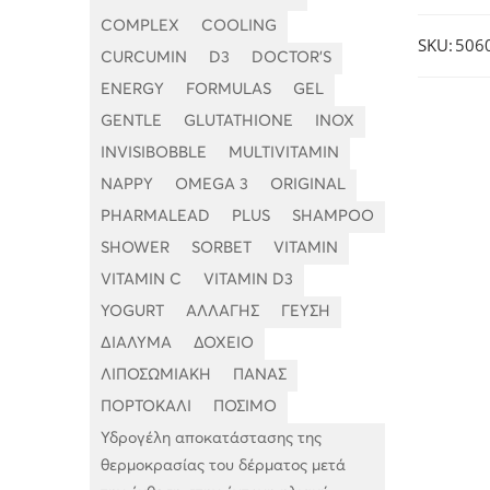
COMPLEX
COOLING
SKU:
506
CURCUMIN
D3
DOCTOR'S
ENERGY
FORMULAS
GEL
GENTLE
GLUTATHIONE
INOX
INVISIBOBBLE
MULTIVITAMIN
NAPPY
OMEGA 3
ORIGINAL
PHARMALEAD
PLUS
SHAMPOO
SHOWER
SORBET
VITAMIN
VITAMIN C
VITAMIN D3
YOGURT
ΑΛΛΑΓΗΣ
ΓΕΥΣΗ
ΔΙΑΛΥΜΑ
ΔΟΧΕΙΟ
ΛΙΠΟΣΩΜΙΑΚΗ
ΠΑΝΑΣ
ΠΟΡΤΟΚΑΛΙ
ΠΟΣΙΜΟ
Υδρογέλη αποκατάστασης της
θερμοκρασίας του δέρματος μετά