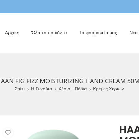
Αρχική
Όλα τα προϊόντα
Τα φαρμακεία μας
Νέα
AAN FIG FIZZ MOISTURIZING HAND CREAM 50
Σπίτι
H Γυναίκα
Χέρια - Πόδια
Κρέμες Χεριών
HAA