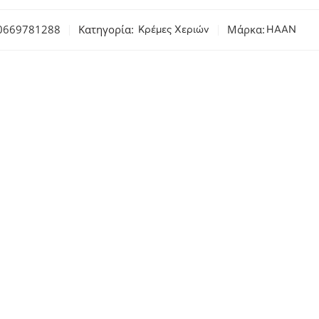
0669781288
Κατηγορία:
Μάρκα:
Κρέμες Χεριών
HAAN