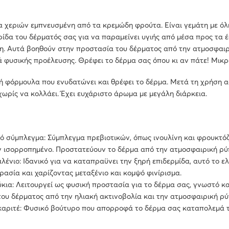
 χεριών εμπνευσμένη από τα κρεμώδη φρούτα. Είναι γεμάτη με όλ
ίδα του δέρματός σας για να παραμείνει υγιής από μέσα προς τα έξ
η. Αυτά βοηθούν στην προστασία του δέρματος από την ατμοσφαι
 φυσικής προέλευσης. Θρέφει το δέρμα σας όπου κι αν πάτε! Μικρό
ή φόρμουλα που ενυδατώνει και θρέφει το δέρμα. Μετά τη χρήση 
ωρίς να κολλάει. Έχει ευχάριστο άρωμα με μεγάλη διάρκεια.
ό σύμπλεγμα: Σύμπλεγμα πρεβιοτικών, όπως ινουλίνη και φρουκτόζ
 ισορροπημένο. Προστατεύουν το δέρμα από την ατμοσφαιρική ρύπ
λένιο: Ιδανικό για να καταπραϋνει την ξηρή επιδερμίδα, αυτό τ
ρασία και χαρίζοντας μεταξένιο και κομψό φινίρισμα.
ια: Λειτουργεί ως φυσική προστασία για το δέρμα σας, γνωστό και
ου δέρματος από την ηλιακή ακτινοβολία και την ατμοσφαιρική ρ
αριτέ: Φυσικό βούτυρο που απορροφά το δέρμα σας καταπολεμά τη