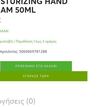
STURIZING HAND
EAM 50ML
€
HAAN
ραλαβή / Παράδοση 1 έως 3 ημέρες
 προϊόντος: 5060669781288
ΠΡΟΣΘΉΚΗ ΣΤΟ ΚΑΛΆΘΙ
ΑΓΟΡΑΣΕ ΤΩΡΑ
γήσεις (0)