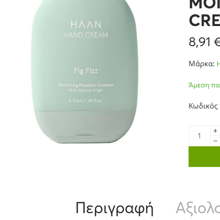
MOI
CR
8,91
Μάρκα:
Άμεση πα
Κωδικός
Περιγραφή
Αξιολο