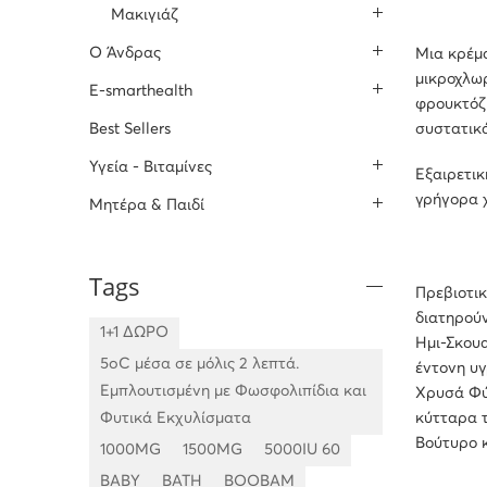
Μακιγιάζ
O Άνδρας
Μια κρέμα
μικροχλωρ
E-smarthealth
φρουκτόζ
συστατικά
Best Sellers
Υγεία - Βιταμίνες
Εξαιρετικ
γρήγορα χ
Μητέρα & Παιδί
Tags
Πρεβιοτικ
διατηρούν
1+1 ΔΩΡΟ
Ημι-Σκουα
5oC μέσα σε μόλις 2 λεπτά.
έντονη υγ
Εμπλουτισμένη με Φωσφολιπίδια και
Χρυσά Φύκ
Φυτικά Εκχυλίσματα
κύτταρα τ
Βούτυρο κ
1000MG
1500MG
5000IU 60
BABY
BATH
BOOBAM