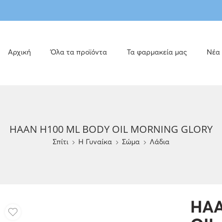
Αρχική
Όλα τα προϊόντα
Τα φαρμακεία μας
Νέα
HAAN H100 ML BODY OIL MORNING GLORY
Σπίτι
H Γυναίκα
Σώμα
Λάδια
HAA