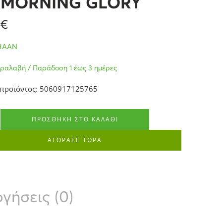
 MORNING GLORY
1
€
HAAN
ραλαβή / Παράδοση 1 έως 3 ημέρες
 προϊόντος: 5060917125765
ΠΡΟΣΘΉΚΗ ΣΤΟ ΚΑΛΆΘΙ
ΑΓΟΡΑΣΕ ΤΩΡΑ
γήσεις (0)