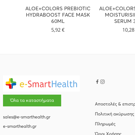
ALOE+COLORS PREBIOTIC
ALOE+COLOR
HYDRABOOST FACE MASK
MOISTURISI
60ML
SERUM 
5,92
€
10,2
Όλα τα καταστήματα
Αποστολές & επιστ
Πολιτική ακύρωσης
sales@e-smarthealth.gr
Πληρωμές
e-smarthealth.gr
Όροι Χρήσης