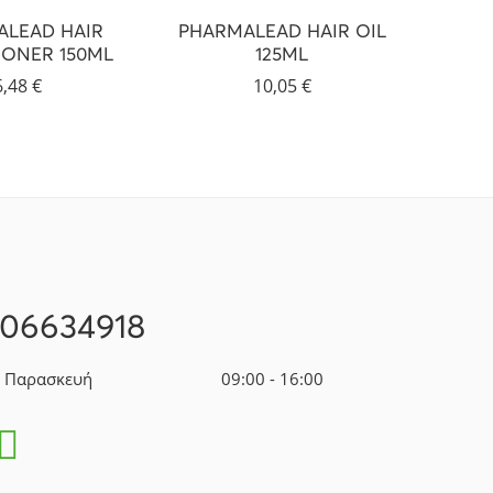
ALEAD HAIR
PHARMALEAD HAIR OIL
POWER
IONER 150ML
125ML
AGE
BOTOX
6,48
€
10,05
€
106634918
- Παρασκευή
09:00 - 16:00