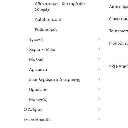
Αδυνάτισμα - Κυτταρίτιδα -
Λάδι σώμα
Σύσφιξη
όπως: αμυ
Autobronzant
Καθαρισμός
Τα περισσ
Υγιεινή
η οποία ε
Χέρια - Πόδια
Μαλλιά
SKU:
506
Αρώματα
Συμπληρώματα Διατροφής
Πρόσωπο
Μακιγιάζ
O Άνδρας
E-smarthealth