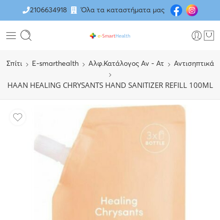
2106634918
Όλα τα καταστήματα μας
Σπίτι
E-smarthealth
Αλφ.Κατάλογος Αν - Ατ
Αντισηπτικά
HAAN HEALING CHRYSANTS HAND SANITIZER REFILL 100ML