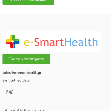
Όλα τα καταστήματα
sales@e-smarthealth.gr
e-smarthealth.gr
Αποστολές & επιστροφές