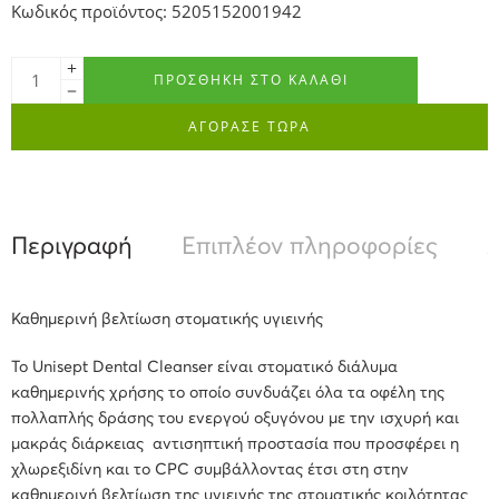
Κωδικός προϊόντος: 5205152001942
ΠΡΟΣΘΉΚΗ ΣΤΟ ΚΑΛΆΘΙ
ΑΓΟΡΑΣΕ ΤΩΡΑ
Περιγραφή
Επιπλέον πληροφορίες
Α
Καθημερινή βελτίωση στοματικής υγιεινής
Το Unisept Dental Cleanser είναι στοματικό διάλυμα
καθημερινής χρήσης το οποίο συνδυάζει όλα τα οφέλη της
πολλαπλής δράσης του ενεργού οξυγόνου με την ισχυρή και
μακράς διάρκειας αντισηπτική προστασία που προσφέρει η
χλωρεξιδίνη και το CPC συμβάλλοντας έτσι στη στην
καθημερινή βελτίωση της υγιεινής της στοματικής κοιλότητας