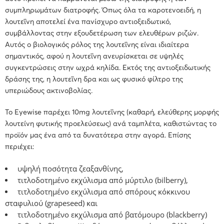
συμπληρωμάτων διατροφής. Όπως όλα τα καροτενοειδή, η
λουτεΐνη αποτελεί ένα πανίσχυρο αντιοξειδωτικό,
συμβάλλοντας στην εξουδετέρωση των ελευθέρων ριζών.
Αυτός ο βιολογικός ρόλος της λουτεΐνης είναι ιδιαίτερα
σημαντικός, αφού η λουτεΐνη ανευρίσκεται σε υψηλές
συγκεντρώσεις στην ωχρά κηλίδα. Εκτός της
αντιοξειδωτικής
δράσης
της, η λουτεΐνη δρα και ως φυσικό φίλτρο της
υπεριώδους ακτινοβολίας.
Το Eyewise παρέχει 10mg λουτεΐνης (καθαρή, ελεύθερης μορφής
λουτείνη φυτικής προελεύσεως) ανά ταμπλέτα, καθιστώντας το
προϊόν μας ένα από τα δυνατότερα στην αγορά. Επίσης
περιέχει:
υψηλή ποσότητα ζεαξανθίνης,
τιτλοδοτημένο εκχύλισμα από μύρτιλο (bilberry),
τιτλοδοτημένο εκχύλισμα από σπόρους κόκκινου
σταφυλιού (grapeseed) και
τιτλοδοτημένο εκχύλισμα από βατόμουρο (blackberry)