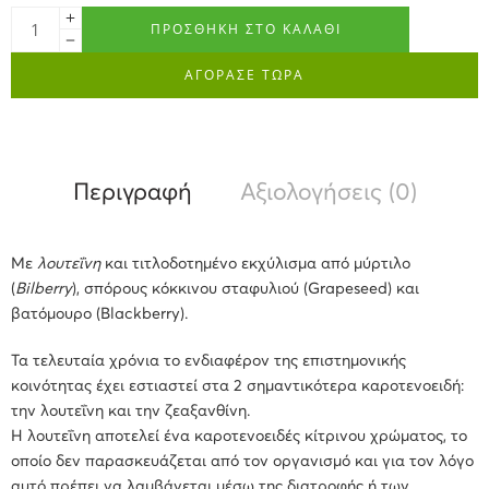
ΠΡΟΣΘΉΚΗ ΣΤΟ ΚΑΛΆΘΙ
ΑΓΟΡΑΣΕ ΤΩΡΑ
Περιγραφή
Αξιολογήσεις (0)
Με
λουτεΐνη
και τιτλοδοτημένο εκχύλισμα από μύρτιλο
(
Bilberry
), σπόρους κόκκινου σταφυλιού (Grapeseed) και
βατόμουρο (Blackberry).
Τα τελευταία χρόνια το ενδιαφέρον της επιστημονικής
κοινότητας έχει εστιαστεί στα 2 σημαντικότερα καροτενοειδή:
την λουτεΐνη και την ζεαξανθίνη.
Η λουτεΐνη αποτελεί ένα καροτενοειδές κίτρινου χρώματος, το
οποίο δεν παρασκευάζεται από τον οργανισμό και για τον λόγο
αυτό πρέπει να λαμβάνεται μέσω της διατροφής ή των