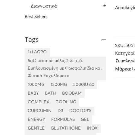
Διαγνωστικά
Δοσολογία
Best Sellers
Tags
SKU:
505
1+1 ΔΩΡΟ
Κατηγορί
5oC μέσα σε μόλις 2 λεπτά.
Συμπληρ
Μάρκα:
Εμπλουτισμένη με Φωσφολιπίδια και
L
Φυτικά Εκχυλίσματα
1000MG
1500MG
5000IU 60
BABY
BATH
BOOBAM
COMPLEX
COOLING
CURCUMIN
D3
DOCTOR'S
ENERGY
FORMULAS
GEL
GENTLE
GLUTATHIONE
INOX