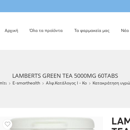
Αρχική
Όλα τα προϊόντα
Τα φαρμακεία μας
Νέα
LAMBERTS GREEN TEA 5000MG 60TABS
πίτι
E-smarthealth
Αλφ.Κατάλογος Ι - Κο
Κατακράτηση υγρ
LAM