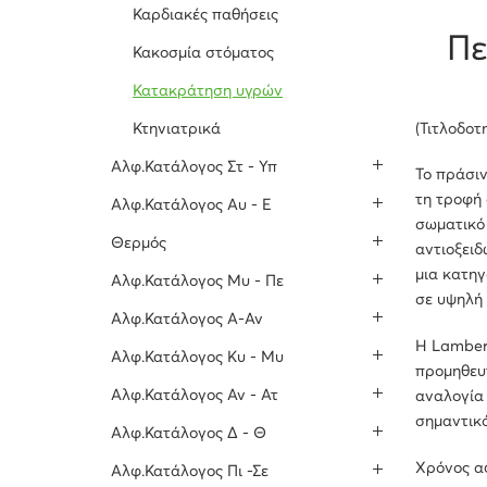
Καρδιακές παθήσεις
Πε
Κακοσμία στόματος
Κατακράτηση υγρών
(Τιτλοδο
Κτηνιατρικά
Αλφ.Κατάλογος Στ - Υπ
Το πράσιν
τη τροφή 
Αλφ.Κατάλογος Αυ - Ε
σωματικό 
Θερμός
αντιοξειδ
μια κατηγ
Αλφ.Κατάλογος Μυ - Πε
σε υψηλή
Αλφ.Κατάλογος Α-Αν
Η Lamber
Αλφ.Κατάλογος Κυ - Μυ
προμηθευτ
Αλφ.Κατάλογος Αν - Ατ
αναλογία
σημαντικό
Αλφ.Κατάλογος Δ - Θ
Χρόνος α
Αλφ.Κατάλογος Πι -Σε