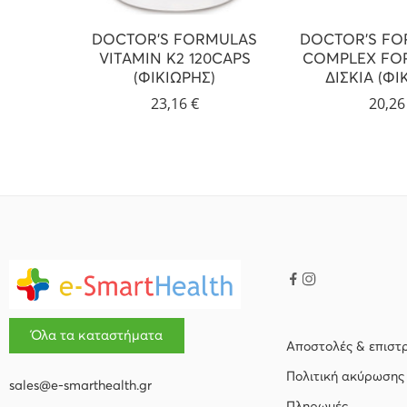
DOCTOR’S FORMULAS
DOCTOR’S FO
VITAMIN K2 120CAPS
COMPLEX FOR
(ΦΙΚΙΩΡΗΣ)
ΔΙΣΚΙΑ (ΦΙ
23,16
€
20,2
Όλα τα καταστήματα
Αποστολές & επιστ
Πολιτική ακύρωσης
sales@e-smarthealth.gr