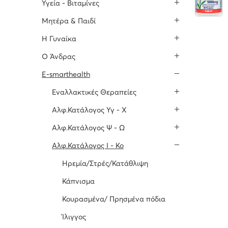
Υγεία - Βιταμίνες
Μητέρα & Παιδί
H Γυναίκα
O Άνδρας
E-smarthealth
Εναλλακτικές Θεραπείες
Αλφ.Κατάλογος Υγ - Χ
Αλφ.Κατάλογος Ψ - Ω
Αλφ.Κατάλογος Ι - Κο
Ηρεμία/Στρές/Κατάθλιψη
Κάπνισμα
Κουρασμένα/ Πρησμένα πόδια
Ίλιγγος