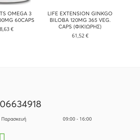
TS OMEGA 3
LIFE EXTENSION GINKGO
DOCT
300MG 60CAPS
BILOBA 120MG 365 VEG.
MAG
CAPS (ΦΙΚΙΩΡΗΣ)
8,63
€
61,52
€
106634918
- Παρασκευή
09:00 - 16:00