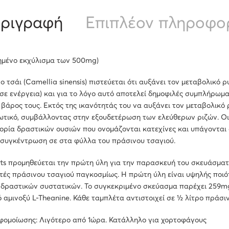
ριγραφή
Επιπλέον πληροφο
τημένο εκχύλισμα των 500mg)
ο τσάι (Camellia sinensis) πιστεύεται ότι αυξάνει τον μεταβολικό
σε ενέργεια) και για το λόγο αυτό αποτελεί δημοφιλές συμπλήρωμ
βάρος τους. Εκτός της ικανότητάς του να αυξάνει τον μεταβολικό 
ωτικό, συμβάλλοντας στην εξουδετέρωση των ελεύθερων ριζών. Οι
ορία δραστικών ουσιών που ονομάζονται κατεχίνες και υπάγονται 
 συγκέντρωση σε στα φύλλα του πράσινου τσαγιού.
ts προμηθεύεται την πρώτη ύλη για την παρασκευή του σκευάσματ
ές πράσινου τσαγιού παγκοσμίως. Η πρώτη ύλη είναι υψηλής ποιό
 δραστικών συστατικών. Το συγκεκριμένο σκεύασμα παρέχει 259mg
 αμινοξύ L-Theanine. Κάθε ταμπλέτα αντιστοιχεί σε ½ λίτρο πράσι
φομοίωσης: Λιγότερο από 1ώρα. Κατάλληλο για χορτοφάγους