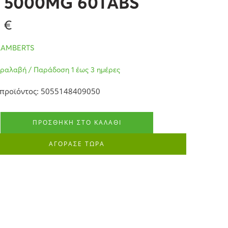
 5000MG 60TABS
2
€
LAMBERTS
ραλαβή / Παράδοση 1 έως 3 ημέρες
 προϊόντος: 5055148409050
ΠΡΟΣΘΉΚΗ ΣΤΟ ΚΑΛΆΘΙ
ΑΓΟΡΑΣΕ ΤΩΡΑ