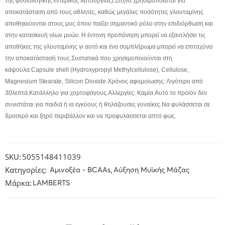
της φυσιολογικής εντερικής λειτουργίας).Συχνά χρησιμοποιείται για
αποκατάσταση από τους αθλητές, καθώς μεγάλες ποσότητες γλουταμίνης
αποθηκεύονται στους μυς όπου παίζει σημαντικό ρόλο στην επιδιόρθωση και
στην κατασκευή νέων μυών. Η έντονη προπόνηση μπορεί να εξαντλήσει τις
αποθήκες της γλουταμίνης γι αυτό και ένα συμπλήρωμα μπορεί να επιταχύνει
την αποκατάστασή τους.Συστατικά που χρησιμοποιούνται στη
κάψουλα:Capsule shell (Hydroxypropyl Methylcellulose), Cellulose,
Magnesium Stearate, Silicon Dioxide.Χρόνος αφομοίωσης: Λιγότερο από
30λεπτά.Κατάλληλο για χορτοφάγους.Αλλεργίες: Καμία.Αυτό το προϊόν δεν
συνιστάται για παιδιά ή ια εγκύους ή θηλάζουσες γυναίκες.Να φυλάσσεται σε
δροσερό και ξηρό περιβάλλον και να προφυλάσσεται απτό φως.
SKU:
5055148411039
Κατηγορίες:
,
Αμινοξέα - BCAAs
Αύξηση Μυϊκής Μάζας
Μάρκα:
LAMBERTS