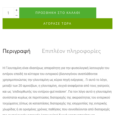
ΠΡΟΣΘΉΚΗ ΣΤΟ ΚΑΛΆΘΙ
ΑΓΟΡΑΣΕ ΤΩΡΑ
Περιγραφή
Επιπλέον πληροφορίες
Α
Η Γλουταμίνη είναι ιδιαιτέρως απαραίτητη για την φυσιολογική λειτουργία του
εντέρου επειδή τα κύτταρα του εντερικού βλεννογόνου αναπλάθονται
χρησιμοποιώντας την γλουταμίνη ως κύρια πηγή ενέργειας . Γι αυτό το λόγο,
μεταξύ των 20 αμινοξέων, η γλουταμίνη, συχνά αναφέρεται από τους γιατρούς
και ως ‘επιδιορθωτής του εντέρου-gut restorer’. Για τον λόγο αυτό η γλουταμίνη
συνίσταται κυρίως σε περιπτώσεις διαταραχής της ακεραιότητας του εντερικού
τοιχώματος (όπως σε καταστάσεις διαταραχής της ισορροπίας της εντερικής
χλωρίδας ή σε ορισμένες χρόνιες παθήσεις που συνοδεύονται από διαταραχές