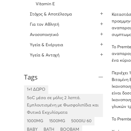
Vitamin E
Στόχος & Αποτέλεσμα
Καταστάσ
προεμμηνο
Για τον Αθλητή
αναπαραγ
συμπτωμα
Ανοσοποιητικό
Υγεία & Ενέργεια
Το Premte
αναπαραγ
Υγεία & Αντοχή
ένα κύριο
Περιέχει 
Tags
Βιταμίνη 
Ικανοποιη
1+1 ΔΩΡΟ
είναι δοσ
5oC μέσα σε μόλις 2 λεπτά.
Ικανοποιη
Εμπλουτισμένη με Φωσφολιπίδια και
γλυκών τ
Φυτικά Εκχυλίσματα
Το Premte
1000MG
1500MG
5000IU 60
BABY
BATH
BOOBAM