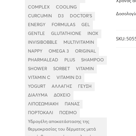
Χρόνος α
COMPLEX
COOLING
Δοσολογία
CURCUMIN
D3
DOCTOR'S
ENERGY
FORMULAS
GEL
GENTLE
GLUTATHIONE
INOX
SKU:
505
INVISIBOBBLE
MULTIVITAMIN
NAPPY
OMEGA 3
ORIGINAL
PHARMALEAD
PLUS
SHAMPOO
SHOWER
SORBET
VITAMIN
VITAMIN C
VITAMIN D3
YOGURT
ΑΛΛΑΓΗΣ
ΓΕΥΣΗ
ΔΙΑΛΥΜΑ
ΔΟΧΕΙΟ
ΛΙΠΟΣΩΜΙΑΚΗ
ΠΑΝΑΣ
ΠΟΡΤΟΚΑΛΙ
ΠΟΣΙΜΟ
Υδρογέλη αποκατάστασης της
θερμοκρασίας του δέρματος μετά