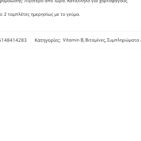
φομοίωσης: Λιγότερο από 1ώρα. Κατάλληλο για χορτοφάγους.
: 2 ταμπλέτες ημερησίως με το γεύμα.
5148414283
Κατηγορίες:
,
,
Vitamin B
Βιταμίνες
Συμπληρώματα 