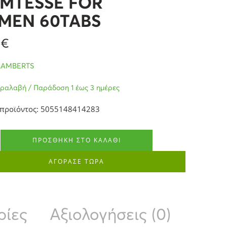
MTESSE FOR
MEN 60TABS
6
€
LAMBERTS
ραλαβή / Παράδοση 1 έως 3 ημέρες
 προϊόντος: 5055148414283
ΠΡΟΣΘΉΚΗ ΣΤΟ ΚΑΛΆΘΙ
ΑΓΟΡΑΣΕ ΤΩΡΑ
ρίες
Αξιολογήσεις (0)