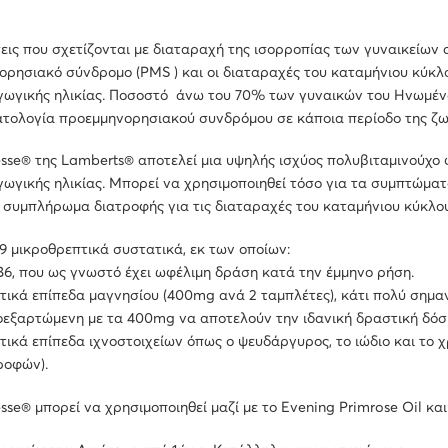
εις που σχετίζονται με διαταραχή της ισορροπίας των γυναικείω
ρησιακό σύνδρομο (PMS ) και οι διαταραχές του καταμήνιου κύκλο
ωγικής ηλικίας. Ποσοστό άνω του 70% των γυναικών του Ηνωμένο
τολογία προεμμηνορησιακού συνδρόμου σε κάποια περίοδο της ζω
sse® της Lamberts® αποτελεί μια υψηλής ισχύος πολυβιταμινούχο 
ωγικής ηλικίας. Μπορεί να χρησιμοποιηθεί τόσο για τα συμπτώμα
 συμπλήρωμα διατροφής για τις διαταραχές του καταμήνιου κύκλου
19 μικροθρεπτικά συστατικά, εκ των οποίων:
Β6, που ως γνωστό έχει ωφέλιμη δράση κατά την έμμηνο ρήση.
τικά επίπεδα μαγνησίου (400mg ανά 2 ταμπλέτες), κάτι πολύ σημ
οεξαρτώμενη με τα 400mg να αποτελούν την ιδανική δραστική δόσ
τικά επίπεδα ιχνοστοιχείων όπως ο ψευδάργυρος, το ιώδιο και το
ροφών).
sse® μπορεί να χρησιμοποιηθεί μαζί με το Evening Primrose Oil και 