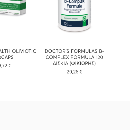
LTH OLIVIOTIC
DOCTOR’S FORMULAS B-
POWE
0CAPS
COMPLEX FORMULA 120
ΔΙΣΚΙΑ (ΦΙΚΙΩΡΗΣ)
9,72
€
20,26
€