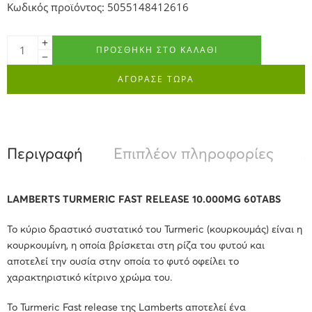
Κωδικός προϊόντος: 5055148412616
ΠΡΟΣΘΉΚΗ ΣΤΟ ΚΑΛΆΘΙ
ΑΓΟΡΑΣΕ ΤΩΡΑ
Περιγραφή
Επιπλέον πληροφορίες
Α
LAMBERTS TURMERIC FAST RELEASE 10.000MG 60TABS
Το κύριο δραστικό συστατικό του Turmeric (κουρκουμάς) είναι η
κουρκουμίνη, η οποία βρίσκεται στη ρίζα του φυτού και
αποτελεί την ουσία στην οποία το φυτό οφείλει το
χαρακτηριστικό κίτρινο χρώμα του.
Το Turmeric Fast release της Lamberts αποτελεί ένα