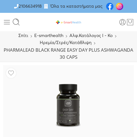
2106634918
Όλα τα καταστήματα μας
Σπίτι
E-smarthealth
Αλφ.Κατάλογος Ι - Κο
Ηρεμία/Στρές/Κατάθλιψη
PHARMALEAD BLACK RANGE EASY DAY PLUS ASHWAGANDA
30 CAPS