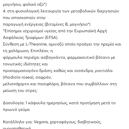
μαγνήσιο, φολικό οξύ*)
4. στη φυσιολογική λειτουργία των μεταβολικών διεργασιών
που αποσκοπούν στην
παραγωγή ενέργειας (βιταμίνες Β, μαγνήσιο*)
*Επίσημοι ισχυρισμοί υγείας από την Eυρωπαϊκή Αρχή
Ασφάλειας Τροφίμων (EFSA).
Σύνθεση με L-Theanine, αμινοξύ οποίο προάγει την ηρεμία και
τη χαλάρωση. Επιπλέον, η
φόρμουλα περιέχει ασβαγκάντα, φαρμακευτικό βότανο με
τονωτικές ιδιότητες και
προσαρμοσιογόνο δράση, καθώς και σισάνδρα, ροντιόλα
(rhodiola rosea), σαφράν,
μελισσόχορτο και πασιφλόρα, βότανα που συμβάλλουν στη
μείωση του στρες.
Δοσολογία: 1 κάψουλα ημερησίως, κατά προτίμηση μετά το
πρωινό γεύμα
Kατάλληλo για: Vegans, χορτοφάγους, διαβητικούς,
ομοιοπαθητική