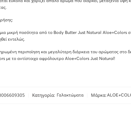
αι εύκολα και χαρίζει απαλό άρωμα που διαρκεί, μεταξένια υφή κ
ας.
ρήσης:
ια μικρή ποσότητα από το Body Butter Just Natural Aloe+Colors 
θεί εντελώς.
ηρωμένη περιποίηση και μεγαλύτερη διάρκεια του αρώματος στο δέ
rs με το αντίστοιχο αφρόλουτρο Aloe+Colors Just Natural!
3006609305
Κατηγορία:
Μάρκα:
Γαλακτώματα
ALOE+COL