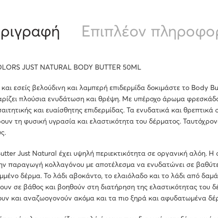
ριγραφή
Επιπλέον πληροφο
LORS JUST NATURAL BODY BUTTER 50ML
 και εσείς βελούδινη και λαμπερή επιδερμίδα δοκιμάστε το Body But
αρίζει πλούσια ενυδάτωση και θρέψη. Με υπέροχο άρωμα φρεσκάδας
παιτητικής και ευαίσθητης επιδερμίδας. Τα ενυδατικά και θρεπτικά 
υν τη φυσική υγρασία και ελαστικότητα του δέρματος. Ταυτόχρον
ς.
utter Just Natural έχει υψηλή περιεκτικότητα σε οργανική αλόη. Η
ην παραγωγή κολλαγόνου με αποτέλεσμα να ενυδατώνει σε βαθύτερ
μένο δέρμα. Το λάδι αβοκάντο, το ελαιόλαδο και το λάδι από δαμάσ
υν σε βάθος και βοηθούν στη διατήρηση της ελαστικότητας του δέ
υν και αναζωογονούν ακόμα και τα πιο ξηρά και αφυδατωμένα δέ