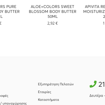
RS PURE
ALOE+COLORS SWEET
APIVITA R
DY BUTTER
BLOSSOM BODY BUTTER
MOISTURIZ
L
50ML
€
2,92
€
1
2
Εξυπηρέτηση Πελατών
Εταιρίες
Δευτέρα 
ροφές
Καταστήματα
 / υπαναχώρησης