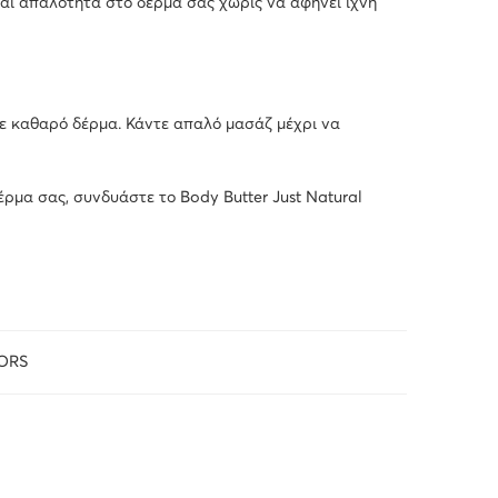
αι απαλότητα στο δέρμα σας χωρίς να αφήνει ίχνη
σε καθαρό δέρμα. Κάντε απαλό μασάζ μέχρι να
ρμα σας, συνδυάστε το Body Butter Just Natural
ORS