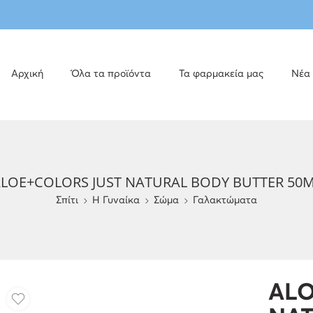
Αρχική
Όλα τα προϊόντα
Τα φαρμακεία μας
Νέα
LOE+COLORS JUST NATURAL BODY BUTTER 50
Σπίτι
H Γυναίκα
Σώμα
Γαλακτώματα
ALO