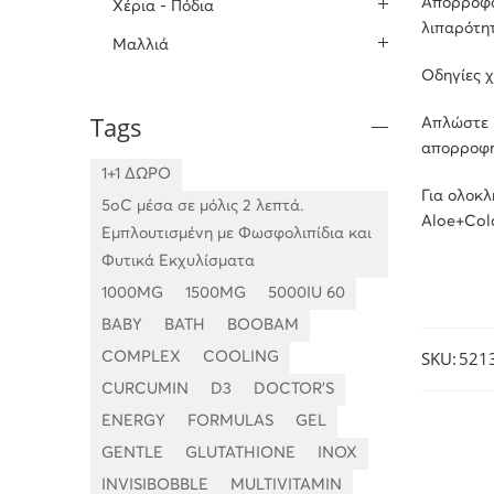
Απορροφάτ
Χέρια - Πόδια
λιπαρότητ
Μαλλιά
Οδηγίες χ
Tags
Απλώστε μ
απορροφη
1+1 ΔΩΡΟ
Για ολοκλ
5oC μέσα σε μόλις 2 λεπτά.
Aloe+Colo
Εμπλουτισμένη με Φωσφολιπίδια και
Φυτικά Εκχυλίσματα
1000MG
1500MG
5000IU 60
BABY
BATH
BOOBAM
SKU:
521
COMPLEX
COOLING
CURCUMIN
D3
DOCTOR'S
ENERGY
FORMULAS
GEL
GENTLE
GLUTATHIONE
INOX
INVISIBOBBLE
MULTIVITAMIN