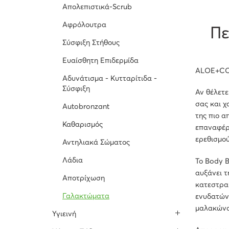
Απολεπιστικά-Scrub
Αφρόλουτρα
Πε
Σύσφιξη Στήθους
Ευαίσθητη Επιδερμίδα
ALOE+CO
Αδυνάτισμα - Κυτταρίτιδα -
Σύσφιξη
Αν θέλετε
σας και χ
Autobronzant
της πιο α
Καθαρισμός
επαναφέρο
ερεθισμού
Αντηλιακά Σώματος
Λάδια
Το Body B
αυξάνει τ
Αποτρίχωση
κατεστραμ
Γαλακτώματα
ενυδατώνο
μαλακώνο
Υγιεινή