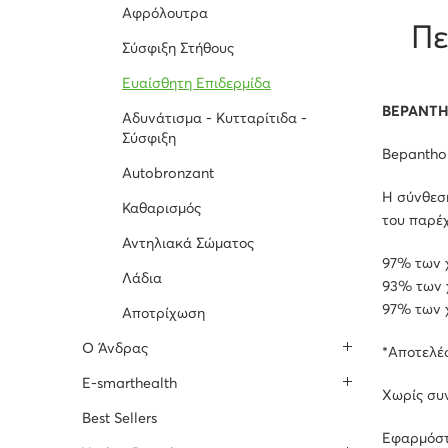
Αφρόλουτρα
Πε
Σύσφιξη Στήθους
Ευαίσθητη Επιδερμίδα
BEPANTH
Αδυνάτισμα - Κυτταρίτιδα -
Σύσφιξη
Bepanthol
Autobronzant
Η σύνθεση
Καθαρισμός
του παρέχ
Αντηλιακά Σώματος
97% των χ
Λάδια
93% των χ
97% των 
Αποτρίχωση
O Άνδρας
*Αποτελέ
E-smarthealth
Χωρίς συ
Best Sellers
Εφαρμόστε