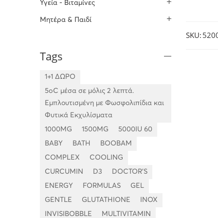
Υγεία - Βιταμίνες
Μητέρα & Παιδί
SKU:
520
Tags
1+1 ΔΩΡΟ
5oC μέσα σε μόλις 2 λεπτά.
Εμπλουτισμένη με Φωσφολιπίδια και
Φυτικά Εκχυλίσματα
1000MG
1500MG
5000IU 60
BABY
BATH
BOOBAM
COMPLEX
COOLING
CURCUMIN
D3
DOCTOR'S
ENERGY
FORMULAS
GEL
GENTLE
GLUTATHIONE
INOX
INVISIBOBBLE
MULTIVITAMIN