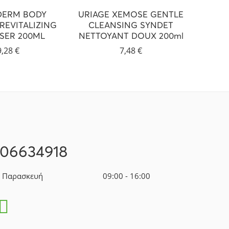
DERM BODY
URIAGE XEMOSE GENTLE
LA RO
REVITALIZING
CLEANSING SYNDET
LAIT
SER 200ML
NETTOYANT DOUX 200ml
9,28
€
7,48
€
106634918
- Παρασκευή
09:00 - 16:00