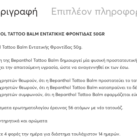
ριγραφή
Επιπλέον πληροφο
OL TATTOO BALM ΕΝΤΑΤΙΚΗΣ ΦΡΟΝΤΙΔΑΣ 50GR
 Tattoo Balm Εντατικής Φροντίδας 50g.
 της Bepanthol Tattoo Balm δημιουργεί μία φυσική προστατευτική
ει την απαιτούμενη υγρασία, ώστε να αναγεννηθεί εκ των έσω.
ρηστών θεωρούν, ότι η Bepanthol Tattoo Balm προστατεύει το τατ
ρηστών θεωρούν, ότι η Bepanthol Tattoo Balm καταπραϋνει το δέ
χρηστών συμφωνούν, ότι η Bepanthol Tattoo Balm εφαρμόζεται εύ
σματα ερωτηματολογίου έρευνας 56 ατόμων με νέο τατουάζ.
ντηρητικά και αρώματα
 4 φορές την ημέρα για διάστημα τουλάχιστον 14 ημερών.