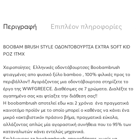
Περιγραφή
Επιπλέον πληροφορίες
Α
BOOBAM BRUSH STYLE ΟΔΟΝΤΟΒΟΥΡΤΣΑ EXTRA SOFT KID
ΡΟΖ 1ΤΜΧ
Xειροποίητες Ελληνικές οδοντόβουρτσες Βoobambrush
φτιαγμένες απο φυσικό ξύλο bamboo , 100% φιλικές προς το
περιβάλλον!! Αγοράζοντας μια οδοντόβουρτσα στηρίζετε το
έργο της WWFGREECE. Διαθέσιμες σε 7 χρώματα. Διαλέξτε το
αγαπημένο σας και φτίαξτε την διάθεση σας!!
H boobambrush αποτελεί εδω και 2 χρόνια ένα πραγματικά
καινοτόμο προϊόν με το οποίο μπορεί ο καθένας να κάνει ένα
μικρό «ακτιβιστικό» πράσινο βήμα, πραγματικά εύκολα,
αλλάζοντας απλώς μία αγοραστική συνήθεια που το 95% των
καταναλωτών κάνει εντελώς μηχανικά.