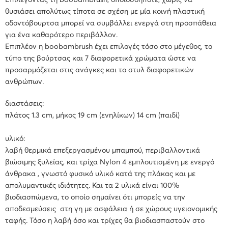
Επιλέγοντας τη boobambrush, οποιοσδήποτε, χωρίς να
θυσιάσει απολύτως τίποτα σε σχέση με μία κοινή πλαστική
οδοντόβουρτσα μπορεί να συμβάλλει ενεργά στη προσπάθεια
για ένα καθαρότερο περιβάλλον.
Επιπλέον η boobambrush έχει επιλογές τόσο στο μέγεθος, το
τύπο της βούρτσας και 7 διαφορετικά χρώματα ώστε να
προσαρμόζεται στις ανάγκες και το στυλ διαφορετικών
ανθρώπων.
διαστάσεις:
πλάτος 1.3 cm, μήκος 19 cm (ενηλίκων) 14 cm (παιδί)
υλικό:
λαβή θερμικά επεξεργασμένου μπαμπού, περιβαλλοντικά
βιώσιμης ξυλείας, και τρίχα Nylon 4 εμπλουτισμένη με ενεργό
άνθρακα , γνωστό φυσικό υλικό κατά της πλάκας και με
απολυμαντικές ιδιότητες. Και τα 2 υλικά είναι 100%
βιοδιασπώμενα, το οποίο σημαίνει ότι μπορείς να την
αποδεσμεύσεις στη γη με ασφάλεια ή σε χώρους υγειονομικής
ταφής. Τόσο η λαβή όσο και τρίχες θα βιοδιασπαστούν στο