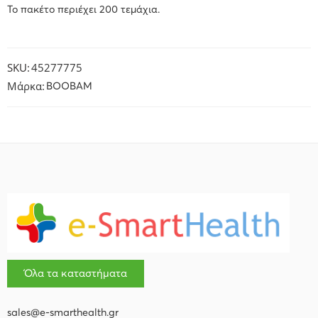
Το πακέτο περιέχει 200 τεμάχια.
SKU:
45277775
Μάρκα:
BOOBAM
Όλα τα καταστήματα
sales@e-smarthealth.gr