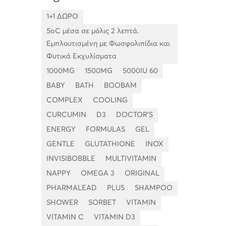
1+1 ΔΩΡΟ
5oC μέσα σε μόλις 2 λεπτά.
Εμπλουτισμένη με Φωσφολιπίδια και
Φυτικά Εκχυλίσματα
1000MG
1500MG
5000IU 60
BABY
BATH
BOOBAM
COMPLEX
COOLING
CURCUMIN
D3
DOCTOR'S
ENERGY
FORMULAS
GEL
GENTLE
GLUTATHIONE
INOX
INVISIBOBBLE
MULTIVITAMIN
NAPPY
OMEGA 3
ORIGINAL
PHARMALEAD
PLUS
SHAMPOO
SHOWER
SORBET
VITAMIN
VITAMIN C
VITAMIN D3