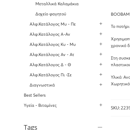
Μεταλλικά Καλαμάκια
Δοχείο φαγητού
BOOBAM 
Αλφ.Κατάλογος Μυ - Πε
Το ποτήρι
Αλφ.Κατάλογος Α-Αν
Χρησιμοπο
Αλφ.Κατάλογος Κυ - Μυ
χρονικό δ
Αλφ.Κατάλογος Αν - Ατ
Στη συσκε
Αλφ.Κατάλογος Δ - Θ
πλαστικού
Αλφ.Κατάλογος Πι -Σε
Υλικό: Αν
Χωρητικότ
Διαγνωστικά
Best Sellers
Υγεία - Βιταμίνες
SKU:
223
Tags