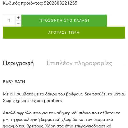
Κωδικός προϊόντος: 5202888221255
ΠΡΟΣΘΉΚΗ ΣΤΟ ΚΑΛΆΘΙ
ΑΓΟΡΑΣΕ ΤΩΡΑ
Περιγραφή
Επιπλέον πληροφορίες
Α
BABY BATH
Με pH συμβατό με το δάκρυ του βρέφους, δεν τσούζει τα μάτια.
Χωρίς χρωστικές και parabens
Απαλό αφρόλουτρο για το καθημερινό μπάνιο που σέβεται το
pH, τη φυσιολογική δερματική χλωρίδα και τον δερματικό
φραγμό του βρέφους. Χάρη στα ήπια επιφανειοδραστικά