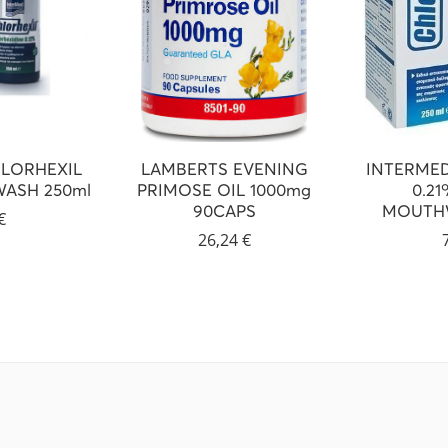
LORHEXIL
LAMBERTS EVENING
INTERME
ASH 250ml
PRIMOSE OIL 1000mg
0.2
90CAPS
MOUTHW
€
26,24
€