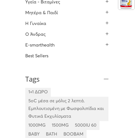
Υγεία - Βιταμίνες
Μητέρα & Παιδί
H Γυναίκα
O Άνδρας
E-smarthealth
Best Sellers
Tags
1+1 ΔΩΡΟ
5oC μέσα σε μόλις 2 λεπτά.
Εμπλουτισμένη με Φωσφολιπίδια και
Φυτικά Εκχυλίσματα
1000MG
1500MG
5000IU 60
BABY
BATH
BOOBAM