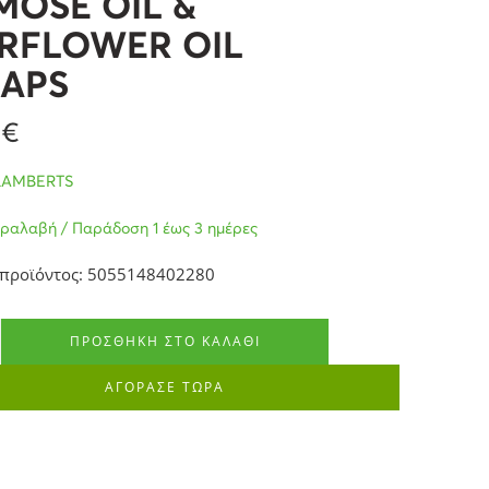
MOSE OIL &
RFLOWER OIL
APS
6
€
LAMBERTS
ραλαβή / Παράδοση 1 έως 3 ημέρες
 προϊόντος: 5055148402280
ΠΡΟΣΘΉΚΗ ΣΤΟ ΚΑΛΆΘΙ
ΑΓΟΡΑΣΕ ΤΩΡΑ