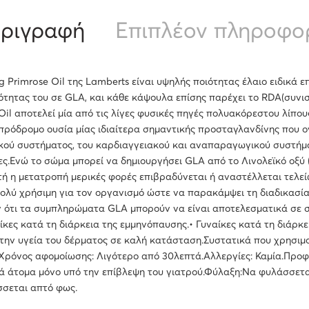
ριγραφή
Επιπλέον πληροφο
g Primrose Oil της Lamberts είναι υψηλής ποιότητας έλαιο ειδικά ε
ότητας του σε GLA, και κάθε κάψουλα επίσης παρέχει το RDA(συνισ
Oil αποτελεί μία από τις λίγες φυσικές πηγές πολυακόρεστου λίπου
πρόδρομο ουσία μίας ιδιαίτερα σημαντικής προσταγλανδίνης που ο
κού συστήματος, του καρδιαγγειακού και αναπαραγωγικού συστήματ
ες.Ενώ το σώμα μπορεί να δημιουργήσει GLA από το Λινολεϊκό οξύ 
τή η μετατροπή μερικές φορές επιβραδύνεται ή αναστέλλεται τελείω
πολύ χρήσιμη για τον οργανισμό ώστε να παρακάμψει τη διαδικασία
 ότι τα συμπληρώματα GLA μπορούν να είναι αποτελεσματικά σε σ
αίκες κατά τη διάρκεια της εμμηνόπαυσης.• Γυναίκες κατά τη διάρκ
την υγεία του δέρματος σε καλή κατάσταση.Συστατικά που χρησιμοπ
.Χρόνος αφομοίωσης: Λιγότερο από 30λεπτά.Αλλεργίες: Καμία.Προφ
ά άτομα μόνο υπό την επίβλεψη του γιατρού.Φύλαξη:Να φυλάσσετα
σεται απτό φως.