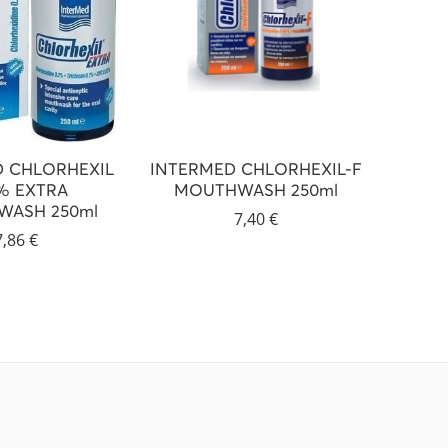
D CHLORHEXIL
INTERMED CHLORHEXIL-F
INTE
1% EXTRA
MOUTHWASH 250ml
0.20%
ASH 250ml
7,40
€
7,86
€