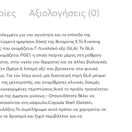
ρίες
Αξιολογήσεις (0)
πιλεγμένο για την αγνότητα και το επίπεδο της
τώμενη ημερήσια δόση) της Βιταμίνης Ε.Το Evening
ς που ονομάζεται Γ-Λινολεϊκό οξύ (GLA). Το GLA
νομάζεται PGE1, η οποία παίρνει μέρος στη ρύθμιση
ος, στην υγεία του δέρματος και σε άλλες βιολογικές
(το Ωμέγα 6 λιπαρό οξύ που βρίσκεται στα φυτικά
ς. Για τον λόγο αυτό, μία διαιτητική πηγή GLA μπορεί
 της μετατροπής, και αναρίθμητες κλινικές δοκιμές
υγκεκριμένες περιπτώσεις.Αυτό το προϊόν προτείνεται
εια της έμμηνου ρύσεως.• Οποιονδήποτε θέλει να
οιούνται στη κάψουλα:Capsule Shell (Gelatin,
υλάξεις:Το συμπλήρωμα αυτό πρέπει να χορηγείται σε
ι σε δροσερό και ξηρό περιβάλλον και να