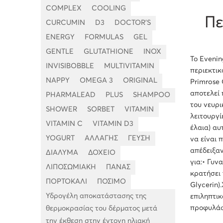
COMPLEX
COOLING
Πε
CURCUMIN
D3
DOCTOR'S
ENERGY
FORMULAS
GEL
GENTLE
GLUTATHIONE
INOX
Το Evenin
INVISIBOBBLE
MULTIVITAMIN
περιεκτικ
NAPPY
OMEGA 3
ORIGINAL
Primrose 
αποτελεί 
PHARMALEAD
PLUS
SHAMPOO
του νευρι
SHOWER
SORBET
VITAMIN
λειτουργί
VITAMIN C
VITAMIN D3
έλαια) αυ
YOGURT
ΑΛΛΑΓΗΣ
ΓΕΥΣΗ
να είναι 
απέδειξαν
ΔΙΑΛΥΜΑ
ΔΟΧΕΙΟ
για:• Γυν
ΛΙΠΟΣΩΜΙΑΚΗ
ΠΑΝΑΣ
κρατήσει 
ΠΟΡΤΟΚΑΛΙ
ΠΟΣΙΜΟ
Glycerin)
Υδρογέλη αποκατάστασης της
επιληπτικ
προφυλάσ
θερμοκρασίας του δέρματος μετά
την έκθεση στην έντονη ηλιακή