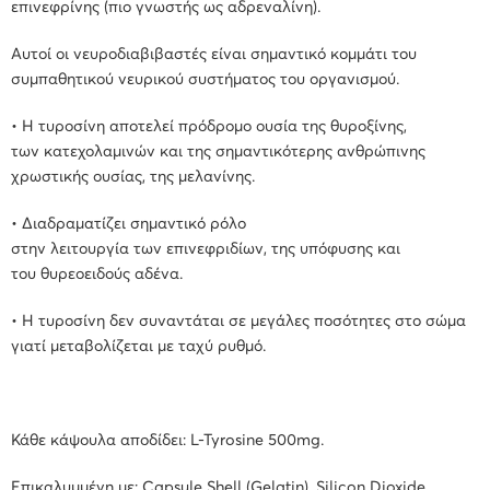
επινεφρίνης (πιο γνωστής ως αδρεναλίνη).
Αυτοί οι νευροδιαβιβαστές είναι σημαντικό κομμάτι του
συμπαθητικού νευρικού συστήματος του οργανισμού.
• Η
τυροσίνη
αποτελεί πρόδρομο ουσία της
θυροξίνης
,
των
κατεχολαμινών
και της
σημαντικότερης ανθρώπινης
χρωστικής
ουσίας, της μελανίνης.
•
Διαδραματίζει
σημαντικό ρόλο
στην
λειτουργία
των
επινεφριδίων
, της
υπόφυσης
και
του
θυρεοειδούς
αδένα.
• Η
τυροσίνη
δεν συναντάται σε μεγάλες ποσότητες στο σώμα
γιατί
μεταβολίζεται
με ταχύ ρυθμό.
Κάθε κάψουλα αποδίδει:
L-Tyrosine 500mg.
Επικαλυμμένη με:
Capsule Shell (Gelatin), Silicon Dioxide,