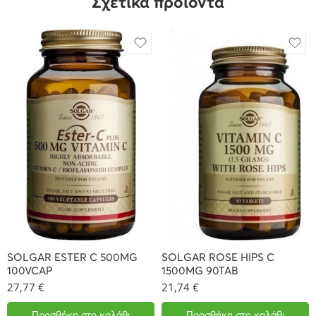
Σχετικά προϊόντα
SOLGAR ESTER C 500MG
SOLGAR ROSE HIPS C
100VCAP
1500MG 90TAB
27,77
€
21,74
€
Προσθήκη στο καλάθι
Προσθήκη στο καλάθι