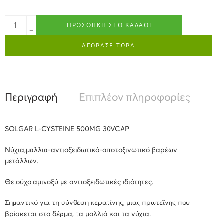
ΠΡΟΣΘΉΚΗ ΣΤΟ ΚΑΛΆΘΙ
ΑΓΟΡΑΣΕ ΤΩΡΑ
Περιγραφή
Επιπλέον πληροφορίες
Α
SOLGAR L-CYSTEINE 500MG 30VCAP
Νύχια,μαλλιά-αντιοξειδωτικό-αποτοξινωτικό βαρέων
μετάλλων.
Θειούχο αμινοξύ με αντιοξειδωτικές ιδιότητες.
Σημαντικό για τη σύνθεση κερατίνης, μιας πρωτεΐνης που
βρίσκεται στο δέρμα, τα μαλλιά και τα νύχια.