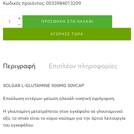
Κωδικός προϊόντος: 0033984013209
ΠΡΟΣΘΉΚΗ ΣΤΟ ΚΑΛΆΘΙ
ΑΓΟΡΑΣΕ ΤΩΡΑ
Περιγραφή
Επιπλέον πληροφορίες
Α
SOLGAR L-GLUTAMINE 500MG 50VCAP
Επούλωση εντέρων-μείωση αλκοόλ-νοητική εγρήγορση.
Η γλουταμίνη μετατρέπεται στον εγκέφαλο σε γλουταμινικό
οξύ, το οποίο είναι το κύριο καύσιμο για την άρτια λειτουργία
του εγκεφάλου.