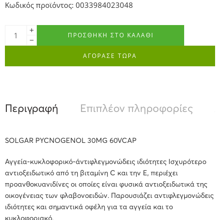
Κωδικός προϊόντος: 0033984023048
ΠΡΟΣΘΉΚΗ ΣΤΟ ΚΑΛΆΘΙ
ΑΓΟΡΑΣΕ ΤΩΡΑ
Περιγραφή
Επιπλέον πληροφορίες
Α
SOLGAR PYCNOGENOL 30MG 60VCAP
Αγγεία-κυκλοφορικό-άντιφλεγμονώδεις ιδιότητες Ισχυρότερο
αντιοξειδωτικό από τη βιταμίνη C και την Ε, περιέχει
προανθοκυανιδίνες οι οποίες είναι φυσικά αντιοξειδωτικά της
οικογένειας των φλαβονοειδών. Παρουσιάζει αντιφλεγμονώδεις
ιδιότητες και σημαντικά οφέλη για τα αγγεία και το
κυκλοφοριακό.