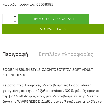
Κωδικός προϊόντος: 62038983
ΠΡΟΣΘΉΚΗ ΣΤΟ ΚΑΛΆΘΙ
ΑΓΟΡΑΣΕ ΤΩΡΑ
Περιγραφή
Επιπλέον πληροφορίες
Α
BOOBAM BRUSH STYLE ΟΔΟΝΤΟΒΟΥΡΤΣΑ SOFT ADULT
ΚΙΤΡΙΝΗ 1ΤΜΧ
Xειροποίητες Ελληνικές οδοντόβουρτσες Βoobambrush
φτιαγμένες απο φυσικό ξύλο bamboo , 100% φιλικές προς το
περιβάλλον!! Αγοράζοντας μια οδοντόβουρτσα στηρίζετε το
έργο της WWFGREECE. Διαθέσιμες σε 7 χρώματα. Διαλέξτε το