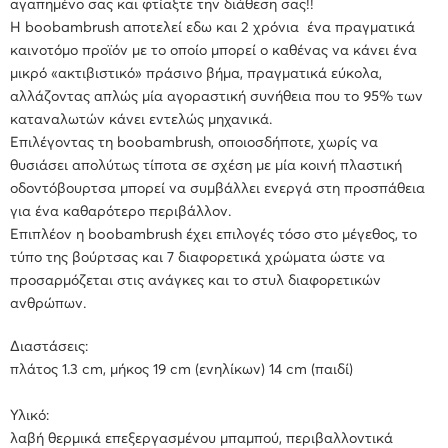
αγαπημένο σας και φτίαξτε την διάθεση σας!!
H boobambrush αποτελεί εδω και 2 χρόνια ένα πραγματικά
καινοτόμο προϊόν με το οποίο μπορεί ο καθένας να κάνει ένα
μικρό «ακτιβιστικό» πράσινο βήμα, πραγματικά εύκολα,
αλλάζοντας απλώς μία αγοραστική συνήθεια που το 95% των
καταναλωτών κάνει εντελώς μηχανικά.
Επιλέγοντας τη boobambrush, οποιοσδήποτε, χωρίς να
θυσιάσει απολύτως τίποτα σε σχέση με μία κοινή πλαστική
οδοντόβουρτσα μπορεί να συμβάλλει ενεργά στη προσπάθεια
για ένα καθαρότερο περιβάλλον.
Επιπλέον η boobambrush έχει επιλογές τόσο στο μέγεθος, το
τύπο της βούρτσας και 7 διαφορετικά χρώματα ώστε να
προσαρμόζεται στις ανάγκες και το στυλ διαφορετικών
ανθρώπων.
Διαστάσεις:
πλάτος 1.3 cm, μήκος 19 cm (ενηλίκων) 14 cm (παιδί)
Υλικό:
λαβή θερμικά επεξεργασμένου μπαμπού, περιβαλλοντικά