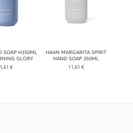
D SOAP H350ML
HAAN MARGARITA SPIRIT
HAAN
NING GLORY
HAND SOAP 350ML
HAN
1,61
€
11,61
€