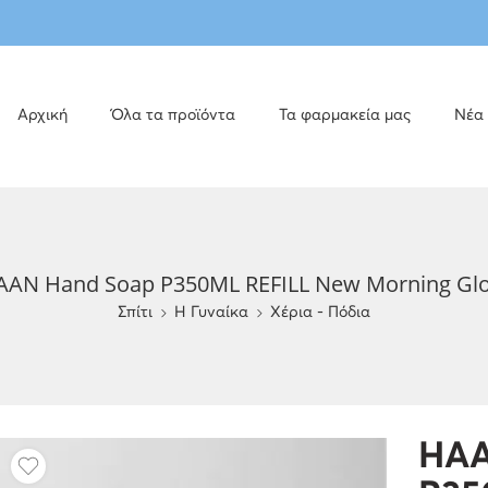
Αρχική
Όλα τα προϊόντα
Τα φαρμακεία μας
Νέα
AAN Hand Soap P350ML REFILL New Morning Glo
Σπίτι
H Γυναίκα
Χέρια - Πόδια
HAA