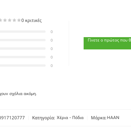
0 κριτικές
0
0
Γίνετε ο πρώτος που
0
0
0
χουν σχόλια ακόμη.
0917120777
Κατηγορία:
Μάρκα:
Χέρια - Πόδια
HAAN