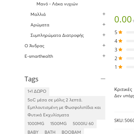
Μανό - Λάκα νυχιών
Μαλλιά
0.00
Αρώματα
5
Συμπληρώματα Διατροφής
4
O Άνδρας
3
E-smarthealth
2
1
Tags
Κριτικές
1+1 ΔΩΡΟ
Δεν υπάρ
5oC μέσα σε μόλις 2 λεπτά.
Εμπλουτισμένη με Φωσφολιπίδια και
Φυτικά Εκχυλίσματα
SKU:
506
1000MG
1500MG
5000IU 60
BABY
BATH
BOOBAM