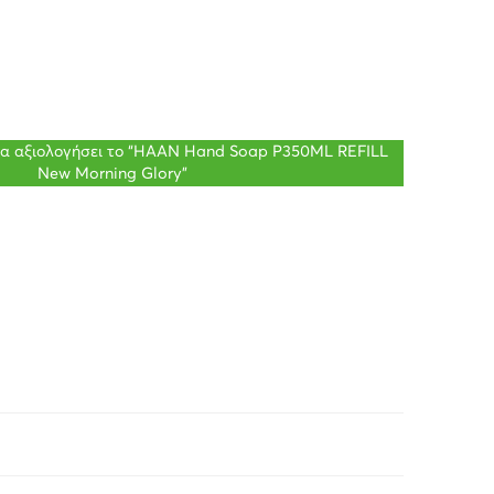
 θα αξιολογήσει το “HAAN Hand Soap P350ML REFILL
New Morning Glory”