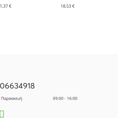
ΜΑ
1,37
€
18,53
€
ΕΝΥΔΑ
ΤΟΥΣ
ΥΑΛ
106634918
- Παρασκευή
09:00 - 16:00