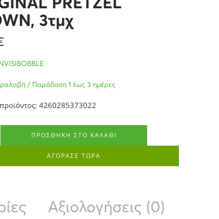
GINAL PRETZEL
WN, 3τμχ
€
INVISIBOBBLE
ραλαβή / Παράδοση 1 έως 3 ημέρες
 προϊόντος: 4260285373022
ΠΡΟΣΘΉΚΗ ΣΤΟ ΚΑΛΆΘΙ
ΑΓΟΡΑΣΕ ΤΩΡΑ
ρίες
Αξιολογήσεις (0)