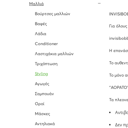
Μαλλιά
Βούρτσες μαλλιών
INVISIBO
Βαφές
Για όλους
Λάδια
invisibo
Conditioner
Η επανάσ
Λαστιχάκια μαλλιών
Το αυθεντ
Τριχόπτωση
Styling
Το μόνο α
Αγωγές
‘’ΑΟΡΑΤΟ’
Σαμπουάν
Τα πλεονε
Οροί
Αντιβα
Μάσκες
Δεν π
Αντηλιακά