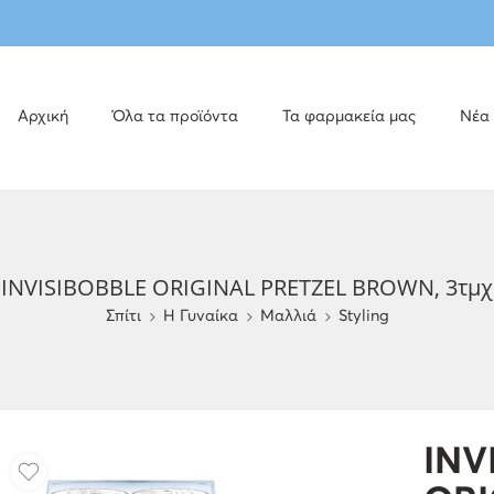
Αρχική
Όλα τα προϊόντα
Τα φαρμακεία μας
Νέα
INVISIBOBBLE ORIGINAL PRETZEL BROWN, 3τμχ
Σπίτι
H Γυναίκα
Μαλλιά
Styling
INV