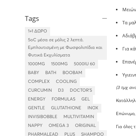
Μειών
Tags
Τα μαλ
1+1 ΔΩΡΟ
Αδιάβρ
5oC μέσα σε μόλις 2 λεπτά.
Εμπλουτισμένη με Φωσφολιπίδια και
Για κά
Φυτικά Εκχυλίσματα
Επανέρ
1000MG
1500MG
5000IU 60
BABY
BATH
BOOBAM
Υγιει
COMPLEX
COOLING
(3 τμχ αν
CURCUMIN
D3
DOCTOR'S
ENERGY
FORMULAS
GEL
Κατάλληλο
GENTLE
GLUTATHIONE
INOX
Επώνυμο,
INVISIBOBBLE
MULTIVITAMIN
NAPPY
OMEGA 3
ORIGINAL
Για όλες 
PHARMALEAD
PLUS
SHAMPOO