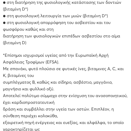
● στη διατήρηση της φυσιολογικής κατάστασης των δοντιών
(βιταμίνη D*)
● στη φυσιολογική λειτουργία των μυών (βιταμίνη D*)
● στη φυσιολογική απορρόφηση του ασβεστίου και του
φωσφόρου καθώς και στη
διατήρηση των φυσιολογικών επιπέδων ασβεστίου στο αίμα
(βιταμίνη D)
*Επίσημοι ισχυρισμοί υγείας από την Eυρωπαϊκή Αρχή
Ασφάλειας Τροφίμων (EFSA).
Με σπανάκι, φυτό πλούσιο σε φυτικές ίνες, βιταμινες Α, C, και
Κ, βιταμίνες του
συμπλέγματος Β, καθώς και σίδηρο, ασβέστιο, μαγγάνιο,
μαγνήσιο και φυλλικό οξύ.
Αποτελεί πολύτιμο σύμμαχο στην ενίσχυση του ανοσοποιητικού,
έχει καρδιοπροστατευτική
δράση και συμβάλλει στην υγεία των οστών. Επιπλέον, η
σύνθεση περιέχει κολοκύθα,
εξαιρετική πηγή ενέργειας και ευεξίας, και αλφάλφα, το οποίο
χαρακτηρίζεται ως